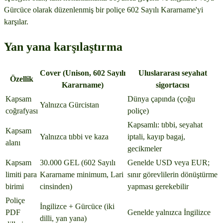
Gürcüce olarak düzenlenmiş bir poliçe 602 Sayılı Kararname'yi
karşılar.
Yan yana karşılaştırma
Cover (Unison, 602 Sayılı
Uluslararası seyahat
Özellik
Kararname)
sigortacısı
Kapsam
Dünya çapında (çoğu
Yalnızca Gürcistan
coğrafyası
poliçe)
Kapsamlı: tıbbi, seyahat
Kapsam
Yalnızca tıbbi ve kaza
iptali, kayıp bagaj,
alanı
gecikmeler
Kapsam
30.000 GEL (602 Sayılı
Genelde USD veya EUR;
limiti para
Kararname minimum, Lari
sınır görevlilerin dönüştürme
birimi
cinsinden)
yapması gerekebilir
Poliçe
İngilizce + Gürcüce (iki
PDF
Genelde yalnızca İngilizce
dilli, yan yana)