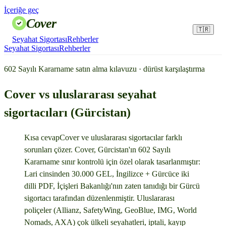
İçeriğe geç
Cover
🇹🇷
Seyahat Sigortası
Rehberler
Seyahat Sigortası
Rehberler
602 Sayılı Kararname satın alma kılavuzu · dürüst karşılaştırma
Cover vs uluslararası seyahat
sigortacıları (Gürcistan)
Kısa cevap
Cover ve uluslararası sigortacılar farklı
sorunları çözer. Cover, Gürcistan'ın 602 Sayılı
Kararname sınır kontrolü için özel olarak tasarlanmıştır:
Lari cinsinden 30.000 GEL, İngilizce + Gürcüce iki
dilli PDF, İçişleri Bakanlığı'nın zaten tanıdığı bir Gürcü
sigortacı tarafından düzenlenmiştir. Uluslararası
poliçeler (Allianz, SafetyWing, GeoBlue, IMG, World
Nomads, AXA) çok ülkeli seyahatleri, iptali, kayıp