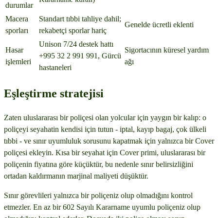
durumlar
Macera
Standart tıbbi tahliye dahil;
Genelde ücretli eklenti
sporları
rekabetçi sporlar hariç
Unison 7/24 destek hattı
Hasar
Sigortacının küresel yardım
+995 32 2 991 991, Gürcü
işlemleri
ağı
hastaneleri
Eşleştirme stratejisi
Zaten uluslararası bir poliçesi olan yolcular için yaygın bir kalıp: o
poliçeyi seyahatin kendisi için tutun - iptal, kayıp bagaj, çok ülkeli
tıbbi - ve sınır uyumluluk sorusunu kapatmak için yalnızca bir Cover
poliçesi ekleyin. Kısa bir seyahat için Cover primi, uluslararası bir
poliçenin fiyatına göre küçüktür, bu nedenle sınır belirsizliğini
ortadan kaldırmanın marjinal maliyeti düşüktür.
Sınır görevlileri yalnızca bir poliçeniz olup olmadığını kontrol
etmezler. En az bir 602 Sayılı Kararname uyumlu poliçeniz olup