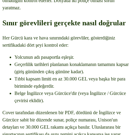
olmadığını kontrol ederler. Dosyada iki poliçe olması sorun
yaratmaz.
Sınır görevlileri gerçekte nasıl doğrular
Her Gürcü kara ve hava sınırındaki görevliler, gösterdiğiniz
sertifikadaki dört şeyi kontrol eder:
Yolcunun adı pasaportla eşleşir.
Geçerlilik tarihleri planlanan konaklamanın tamamını kapsar
(giriş gününden çıkış gününe kadar).
Tıbbi kapsam limiti en az 30.000 GEL veya başka bir para
biriminde eşdeğerdir.
Belge İngilizce veya Gürcüce'dir (veya İngilizce / Gürcüce
çevirisi eklidir).
Cover tarafından düzenlenen bir PDF, dördünü de İngilizce ve
Gürcüce sabit bir düzende sunar, poliçe numarası, Unison'un
detayları ve 30.000 GEL rakamı açıkça basılır. Uluslararası bir
sigortacının sertifikası da aynı zemini açıkça kapsarsa işe yarar.