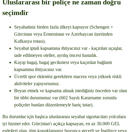
Uluslararası bir poliçe ne zaman doğru
seçimdir
Seyahatiniz birden fazla ülkeyi kapsıyor (Schengen +
Gürcistan veya Ermenistan ve Azerbaycan üzerinden
Kafkasya rotası).
Seyahat iptali kapsamına ihtiyacınız var - kaçırılan uçuşlar,
iade edilmeyen oteller, ayrılış öncesi hastalık.
Kayıp bagaj, bagaj gecikmesi veya kaçırılan bağlantı
kapsamına ihtiyacınız var.
Ücretli spor eklentisi gerektiren macera veya yüksek riskli
aktiviteler yapıyorsunuz.
Beyan etmek ve kapsama almak istediğiniz önceden var olan
bir tıbbi durumunuz var (602 Sayılı Kararname zorunlu
poliçeler bunları düzenlemeyle hariç tutar).
Bu durumlar için başlıca uluslararası seyahat sigortacıları yolculara
iyi hizmet eder. Gürcistan'ı açıkça kapsayan, en az 30.000 GEL
eşdeğeri olan, tüm konaklamanız boyunca geçerli ve İngilizce veya