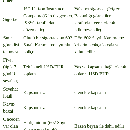
dilleri
JSC Unison Insurance
Yabancı sigortacı (İçişleri
Company (Gürcü sigortacı,
Bakanlığı görevlileri
Sigortacı
ISSSG tarafından
tarafından yerel olarak
düzenlenir)
bilinmeyebilir)
Sınır
Gürcü bir sigortacıdan 602
Dört 602 Sayılı Kararname
görevlisi
Sayılı Kararname uyumlu
kriterini açıkça karşılarsa
tanıması
poliçe
kabul edilir
Fiyat
(tipik 7
Tek haneli USD/EUR
Yaş ve kapsama bağlı olarak
günlük
toplam
onlarca USD/EUR
seyahat)
Seyahat
Kapsanmaz
Genelde kapsanır
iptali
Kayıp
Kapsanmaz
Genelde kapsanır
bagaj
Önceden
Hariç tutulur (602 Sayılı
var olan
Bazen beyan ile dahil edilir
Kararname kuralı)