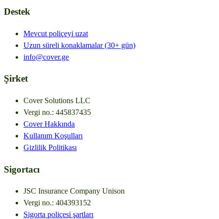
Destek
Mevcut poliçeyi uzat
Uzun süreli konaklamalar (30+ gün)
info@cover.ge
Şirket
Cover Solutions LLC
Vergi no.
:
445837435
Cover Hakkında
Kullanım Koşulları
Gizlilik Politikası
Sigortacı
JSC Insurance Company Unison
Vergi no.
:
404393152
Sigorta poliçesi şartları