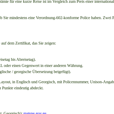
mie für eine kurze Reise ist im Vergleich zum Preis einer internationa
 ob Sie mindestens eine Verordnung-602-konforme Police haben. Zwei P
uf dem Zertifikat, das Sie zeigen:
isetag bis Abreisetag).
EL oder einen Gegenwert in einer anderen Währung.
glische / georgische Übersetzung beigefügt).
ten Layout, in Englisch und Georgisch, mit Policennummer, Unison-Ang
en Punkte eindeutig abdeckt.
t, Georgisch):
matsne.gov.ge