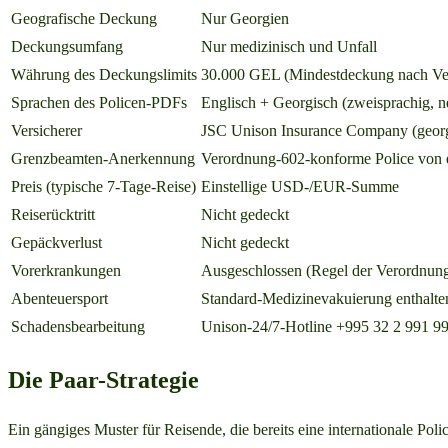
Geografische Deckung
Nur Georgien
Deckungsumfang
Nur medizinisch und Unfall
Währung des Deckungslimits
30.000 GEL (Mindestdeckung nach Ver
Sprachen des Policen-PDFs
Englisch + Georgisch (zweisprachig, 
Versicherer
JSC Unison Insurance Company (georgi
Grenzbeamten-Anerkennung
Verordnung-602-konforme Police von e
Preis (typische 7-Tage-Reise)
Einstellige USD-/EUR-Summe
Reiserücktritt
Nicht gedeckt
Gepäckverlust
Nicht gedeckt
Vorerkrankungen
Ausgeschlossen (Regel der Verordnun
Abenteuersport
Standard-Medizinevakuierung enthalten
Schadensbearbeitung
Unison-24/7-Hotline +995 32 2 991 99
Die Paar-Strategie
Ein gängiges Muster für Reisende, die bereits eine internationale Po