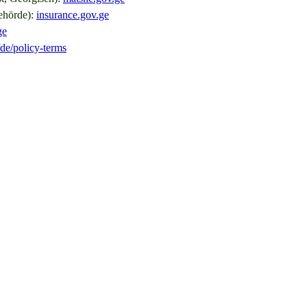
behörde):
insurance.gov.ge
ge
de
/policy-terms