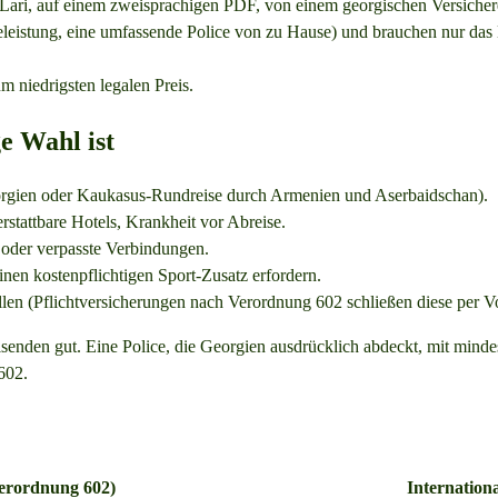
 Lari, auf einem zweisprachigen PDF, von einem georgischen Versicher
iseleistung, eine umfassende Police von zu Hause) und brauchen nur 
 niedrigsten legalen Preis.
ge Wahl ist
eorgien oder Kaukasus-Rundreise durch Armenien und Aserbaidschan).
rstattbare Hotels, Krankheit vor Abreise.
oder verpasste Verbindungen.
nen kostenpflichtigen Sport-Zusatz erfordern.
len (Pflichtversicherungen nach Verordnung 602 schließen diese per Vor
Reisenden gut. Eine Police, die Georgien ausdrücklich abdeckt, mit m
602.
erordnung 602)
Internation