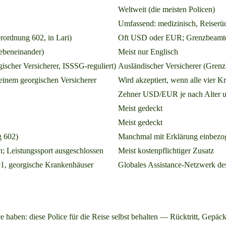
Weltweit (die meisten Policen)
Umfassend: medizinisch, Reiserüc
ordnung 602, in Lari)
Oft USD oder EUR; Grenzbeamte
nebeneinander)
Meist nur Englisch
scher Versicherer, ISSSG-reguliert)
Ausländischer Versicherer (Grenz
inem georgischen Versicherer
Wird akzeptiert, wenn alle vier Kr
Zehner USD/EUR je nach Alter 
Meist gedeckt
Meist gedeckt
g 602)
Manchmal mit Erklärung einbezo
; Leistungssport ausgeschlossen
Meist kostenpflichtiger Zusatz
1, georgische Krankenhäuser
Globales Assistance-Netzwerk des
lice haben: diese Police für die Reise selbst behalten — Rücktritt, G