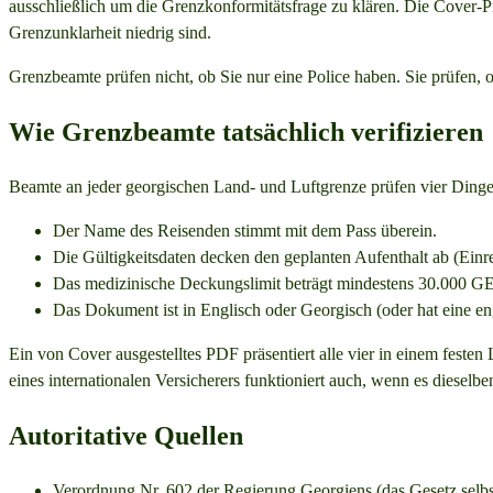
ausschließlich um die Grenzkonformitätsfrage zu klären. Die Cover-Prä
Grenzunklarheit niedrig sind.
Grenzbeamte prüfen nicht, ob Sie nur eine Police haben. Sie prüfen,
Wie Grenzbeamte tatsächlich verifizieren
Beamte an jeder georgischen Land- und Luftgrenze prüfen vier Dinge a
Der Name des Reisenden stimmt mit dem Pass überein.
Die Gültigkeitsdaten decken den geplanten Aufenthalt ab (Einre
Das medizinische Deckungslimit beträgt mindestens 30.000 G
Das Dokument ist in Englisch oder Georgisch (oder hat eine en
Ein von Cover ausgestelltes PDF präsentiert alle vier in einem fes
eines internationalen Versicherers funktioniert auch, wenn es dieselb
Autoritative Quellen
Verordnung Nr. 602 der Regierung Georgiens (das Gesetz selbs