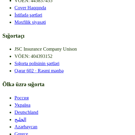
VÖEN
:
445837435
Cover Haqqında
İstifadə şərtləri
Məxfilik siyasəti
Sığortaçı
JSC Insurance Company Unison
VÖEN
:
404393152
Sığorta polisinin şərtləri
Qərar
602 ·
Rəsmi mənbə
Ölkə üzrə sığorta
Россия
Україна
Deutschland
الخليج
Azərbaycan
Greece