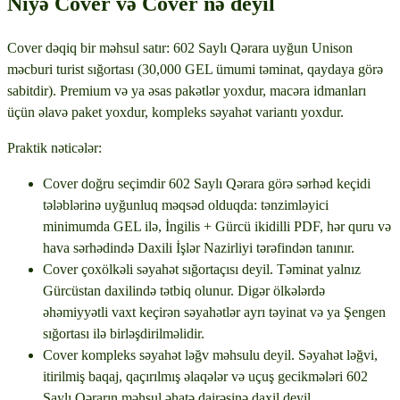
Niyə Cover və Cover nə deyil
Cover dəqiq bir məhsul satır: 602 Saylı Qərara uyğun Unison
məcburi turist sığortası (30,000 GEL ümumi təminat, qaydaya görə
sabitdir). Premium və ya əsas pakətlər yoxdur, macəra idmanları
üçün əlavə paket yoxdur, kompleks səyahət variantı yoxdur.
Praktik nəticələr:
Cover doğru seçimdir 602 Saylı Qərara görə sərhəd keçidi
tələblərinə uyğunluq məqsəd olduqda: tənzimləyici
minimumda GEL ilə, İngilis + Gürcü ikidilli PDF, hər quru və
hava sərhədində Daxili İşlər Nazirliyi tərəfindən tanınır.
Cover çoxölkəli səyahət sığortaçısı deyil. Təminat yalnız
Gürcüstan daxilində tətbiq olunur. Digər ölkələrdə
əhəmiyyətli vaxt keçirən səyahətlər ayrı təyinat və ya Şengen
sığortası ilə birləşdirilməlidir.
Cover kompleks səyahət ləğv məhsulu deyil. Səyahət ləğvi,
itirilmiş baqaj, qaçırılmış əlaqələr və uçuş gecikmələri 602
Saylı Qərarın məhsul əhatə dairəsinə daxil deyil.