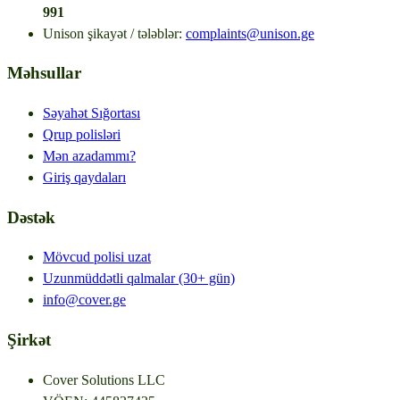
991
Unison şikayət / tələblər
:
complaints@unison.ge
Məhsullar
Səyahət Sığortası
Qrup polisləri
Mən azadammı?
Giriş qaydaları
Dəstək
Mövcud polisi uzat
Uzunmüddətli qalmalar (30+ gün)
info@cover.ge
Şirkət
Cover Solutions LLC