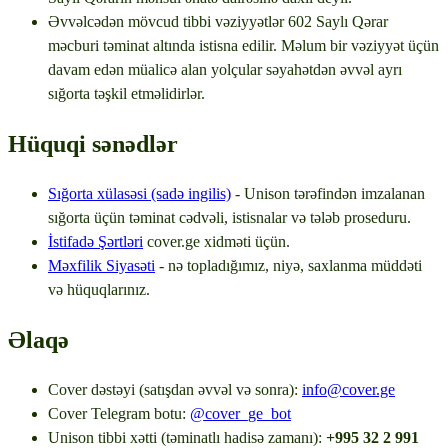
Əvvəlcədən mövcud tibbi vəziyyətlər 602 Saylı Qərar
məcburi təminat altında istisna edilir. Məlum bir vəziyyət üçün
davam edən müalicə alan yolçular səyahətdən əvvəl ayrı
sığorta təşkil etməlidirlər.
Hüquqi sənədlər
Sığorta xülasəsi (sadə ingilis)
-
Unison tərəfindən imzalanan
sığorta üçün təminat cədvəli, istisnalar və tələb proseduru.
İstifadə Şərtləri
cover.ge xidməti üçün.
Məxfilik Siyasəti
-
nə topladığımız, niyə, saxlanma müddəti
və hüquqlarınız.
Əlaqə
Cover dəstəyi (satışdan əvvəl və sonra)
:
info@cover.ge
Cover Telegram botu
:
@cover_ge_bot
Unison tibbi xətti (təminatlı hadisə zamanı)
:
+995 32 2 991