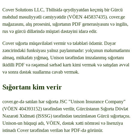
Cover Solutions LLC, Tbilisidə qeydiyyatdan keçmiş bir Gürcü
məhdud məsuliyyətli cəmiyyətidir (VÖEN 445837435). cover.ge
mağazasını, alış prosesini, sığortanın PDF generasiyasını və ingilis,
rus və gürcü dillərində müştəri dəstəyini idarə edir.
Cover sığorta müqavilələri vermir və tələbləri ödəmir. Dəyər
zəncirindəki funksiyası yalnız paylanmadır: yolçunun məlumatlarını
almaq, mükafatı yığmaq, Unison tərəfindən imzalanmış sığortanı
ikidilli PDF və rəqəmsal sərhəd kartı kimi vermək və satışdan əvvəl
və sonra dəstək suallarına cavab vermək.
Sığortanı kim verir
cover.ge-də satılan hər sığorta JSC "Unison Insurance Company"
(VÖEN 404393152) tərəfindən verilir, Gürcüstanın Sığorta Dövlət
Nəzarəti Xidməti (ISSSG) tərəfindən tənzimlənən Gürcü sığortaçısı.
Unison-un hüquqi adı, VÖEN, dəstək xətti nömrəsi və lisenziya
istinadı Cover tərəfindən verilən hər PDF-də görünür.