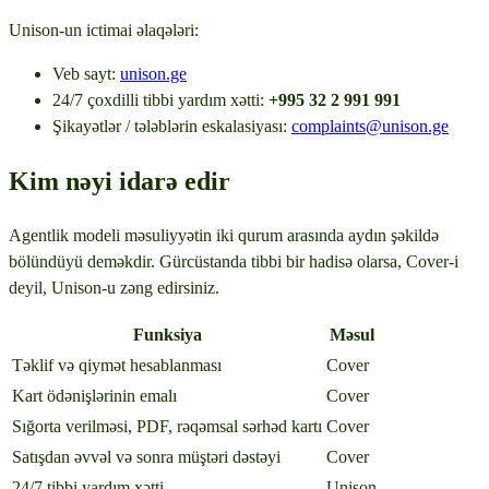
Unison-un ictimai əlaqələri:
Veb sayt
:
unison.ge
24/7 çoxdilli tibbi yardım xətti
:
+995 32 2 991 991
Şikayətlər / tələblərin eskalasiyası
:
complaints@unison.ge
Kim nəyi idarə edir
Agentlik modeli məsuliyyətin iki qurum arasında aydın şəkildə
bölündüyü deməkdir. Gürcüstanda tibbi bir hadisə olarsa, Cover-i
deyil, Unison-u zəng edirsiniz.
Funksiya
Məsul
Təklif və qiymət hesablanması
Cover
Kart ödənişlərinin emalı
Cover
Sığorta verilməsi, PDF, rəqəmsal sərhəd kartı
Cover
Satışdan əvvəl və sonra müştəri dəstəyi
Cover
24/7 tibbi yardım xətti
Unison