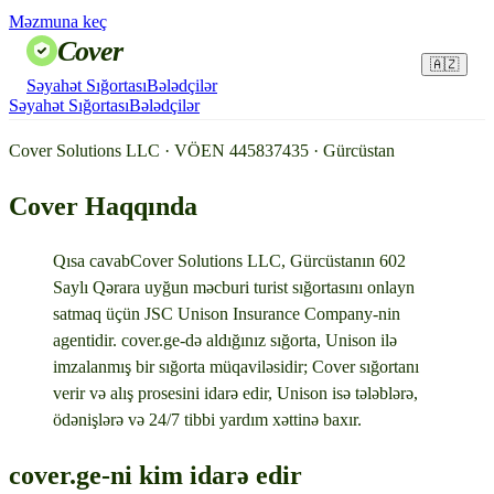
Məzmuna keç
Cover
🇦🇿
Səyahət Sığortası
Bələdçilər
Səyahət Sığortası
Bələdçilər
Cover Solutions LLC · VÖEN 445837435 · Gürcüstan
Cover Haqqında
Qısa cavab
Cover Solutions LLC, Gürcüstanın 602
Saylı Qərara uyğun məcburi turist sığortasını onlayn
satmaq üçün JSC Unison Insurance Company-nin
agentidir. cover.ge-də aldığınız sığorta, Unison ilə
imzalanmış bir sığorta müqaviləsidir; Cover sığortanı
verir və alış prosesini idarə edir, Unison isə tələblərə,
ödənişlərə və 24/7 tibbi yardım xəttinə baxır.
cover.ge-ni kim idarə edir