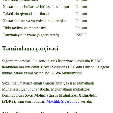
Xəstəxana qəbulları və birbaşa hesablaşma
Unison
Tələblərin qiymətləndirilməsi
Unison
Xəstəxanalara və ya yolçulara ödənişlər
Unison
Tibbi təxliyə və repatriasiya
Unison
Tənzimləyici nəzarət (sığorta tərəfi)
ISSSG
Tənzimləmə çərçivəsi
Sığorta müqaviləsi Unison-un əsas lisenziyası vasitəsilə ISSSG
tərəfindən nəzarət edilir. Cover Solutions LLC-nin Unison ilə agent
münasibətləri rəsmi olaraq ISSSG-yə bildirilmişdir.
Şəxsi məlumatların emalı Gürcüstanın Şəxsi Məlumatların
Mühafizəsi Qanununa tabedir. Məlumatların mühafizəsi
tənzimləyicisi
Şəxsi Məlumatların Mühafizəsi Xidmətidir
(PDPS)
. Tam emal bildirişi
Məxfilik Siyasətində
yer alır.